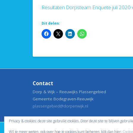
Resultaten Dorpsteam Enquete juli 2020 v
Dit delen:
Contact
Dorp & Wijk – Reeuwijks Plassengebied
Gemeente Bodegraven-Reeuwijk
plassengebied@dorpenwijk.nl
Privacy & cookies: deze site gebruikt cookies. Door deze site te blijven gebrui
Wil je meer weten, ook over hoe je cookies kunt beheren, kijk dan hier:
Cookie