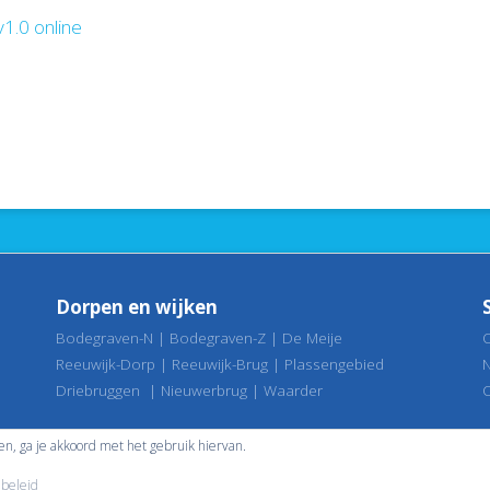
1.0 online
Dorpen en wijken
Bodegraven-N
|
Bodegraven-Z
|
De Meije
Reeuwijk-Dorp
|
Reeuwijk-Brug
|
Plassengebied
Driebruggen
|
Nieuwerbrug
|
Waarder
ken, ga je akkoord met het gebruik hiervan.
Website: Buro Vink, Reeuwijk
beleid