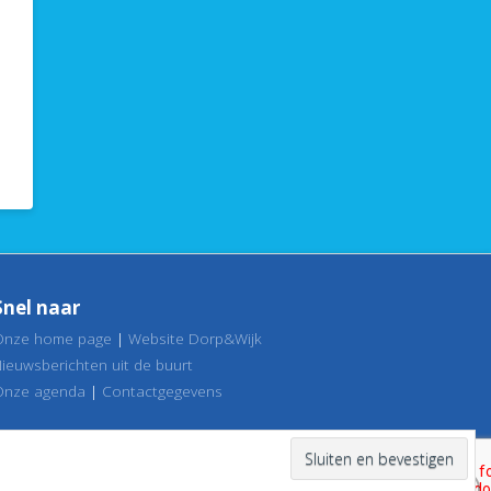
Snel naar
Onze home page
|
Website Dorp&Wijk
Nieuwsberichten uit de buurt
Onze agenda
|
Contactgegevens