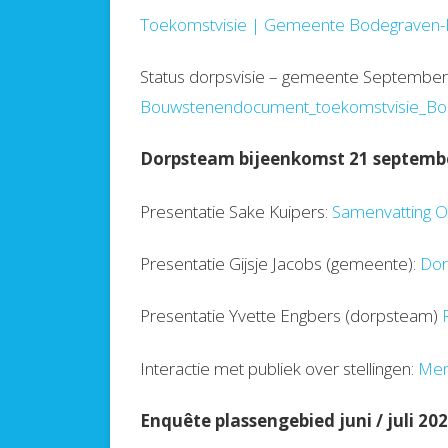
Toekomstvisie | Gemeente Bodegraven-
Status dorpsvisie – gemeente Septembe
Bouwstenendocument_toekomstvisie_Bo
Dorpsteam bijeenkomst 21 septemb
Presentatie Sake Kuipers:
Samenvatting O
Presentatie Gijsje Jacobs (gemeente):
Dor
Presentatie Yvette Engbers (dorpsteam)
Interactie met publiek over stellingen:
Ment
Enquête plassengebied juni / juli 20