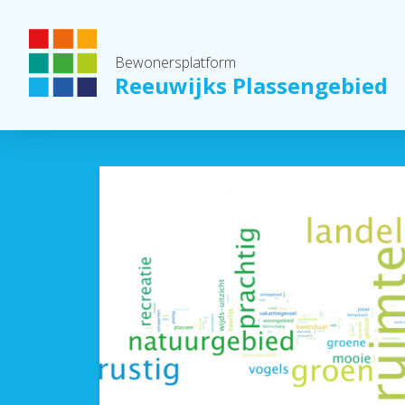
Bewonersplatform
Reeuwijks Plassengebied