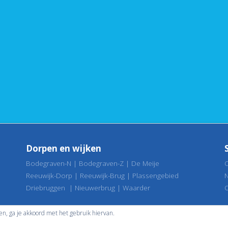
Dorpen en wijken
Bodegraven-N
|
Bodegraven-Z
|
De Meije
Reeuwijk-Dorp
|
Reeuwijk-Brug
|
Plassengebied
Driebruggen
|
Nieuwerbrug
|
Waarder
ken, ga je akkoord met het gebruik hiervan.