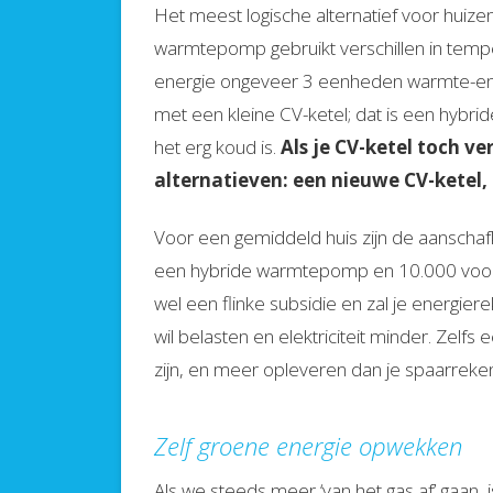
Het meest logische alternatief voor huiz
warmtepomp gebruikt verschillen in temper
energie ongeveer 3 eenheden warmte-en
met een kleine CV-ketel; dat is een hybri
het erg koud is.
Als je CV-ketel toch v
alternatieven: een nieuwe CV-kete
Voor een gemiddeld huis zijn de aanscha
een hybride warmtepomp en 10.000 voor e
wel een flinke subsidie en zal je energi
wil belasten en elektriciteit minder. Zelf
zijn, en meer opleveren dan je spaarreken
Zelf groene energie opwekken
Als we steeds meer ‘van het gas af’ gaan, 