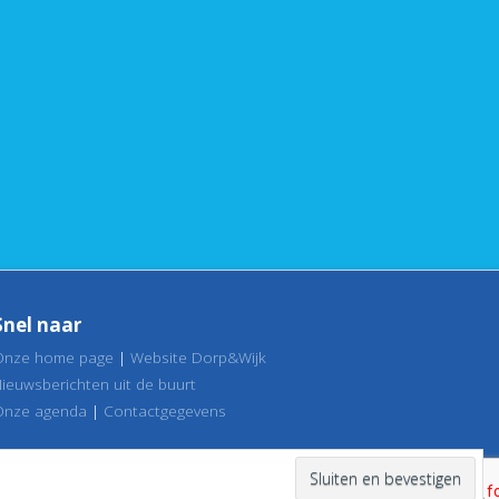
Snel naar
Onze home page
|
Website Dorp&Wijk
Nieuwsberichten uit de buurt
Onze agenda
|
Contactgegevens