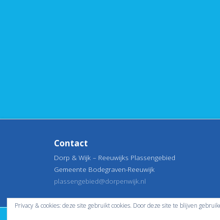
Contact
Dorp & Wijk – Reeuwijks Plassengebied
Gemeente Bodegraven-Reeuwijk
plassengebied@dorpenwijk.nl
Privacy & cookies: deze site gebruikt cookies. Door deze site te blijven gebrui