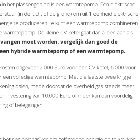
en in het plassengebied is een warmtepomp. Een elektrische
atuur (in de lucht of de grond) om uit 1 eenheid elektrische
ergie te produceren. Je kunt een warmtepomp combineren
de warmtepomp. De kleine CV-ketel gaat dan alleen aan als
ervangen moet worden, vergelijk dan goed de
l, een hybride warmtepomp of een warmtepomp.
fkosten ongeveer 2.000 Euro voor een CV-ketel, 6.000 voor
en volledige warmtepomp. Met die laatste twee krijg je
erekening dalen, mede doordat de overheid gas steeds meer
s een investering van 10.000 Euro of meer kan dan voordelig
ing of beleggingen.
is het nog belangrijker om zelf groene energie op te wekken.