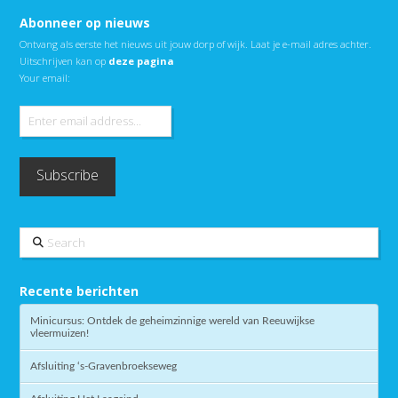
Abonneer op nieuws
Ontvang als eerste het nieuws uit jouw dorp of wijk. Laat je e-mail adres achter.
Uitschrijven kan op
deze pagina
Your email:
Search
Recente berichten
Minicursus: Ontdek de geheimzinnige wereld van Reeuwijkse
vleermuizen!
Afsluiting ‘s-Gravenbroekseweg