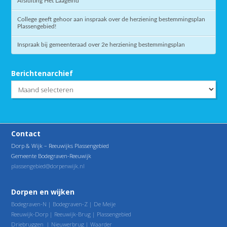
Afsluiting Het Laageind
College geeft gehoor aan inspraak over de herziening bestemmingsplan
Plassengebied!
Inspraak bij gemeenteraad over 2e herziening bestemmingsplan
Berichtenarchief
Berichtenarchief
Contact
Dorp & Wijk – Reeuwijks Plassengebied
Gemeente Bodegraven-Reeuwijk
plassengebied@dorpenwijk.nl
Dorpen en wijken
Bodegraven-N
|
Bodegraven-Z
|
De Meije
Reeuwijk-Dorp
|
Reeuwijk-Brug
|
Plassengebied
Driebruggen
|
Nieuwerbrug
|
Waarder