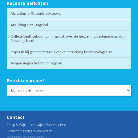
Recente berichten
Afsluiting ‘s-Gravenbroekseweg
Afsluiting Het Laageind
College geeft gehoor aan inspraak over de herziening bestemmingsplan
Plassengebied!
Inspraak bij gemeenteraad over 2e herziening bestemmingsplan
Aanpassingen bestemmingsplan
Berichtenarchief
Berichtenarchief
Contact
Dorp & Wijk – Reeuwijks Plassengebied
Gemeente Bodegraven-Reeuwijk
plassengebied@dorpenwijk.nl