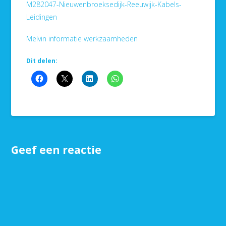
M282047-Nieuwenbroeksedijk-Reeuwijk-Kabels-
Leidingen
Melvin informatie werkzaamheden
Dit delen:
Geef een reactie