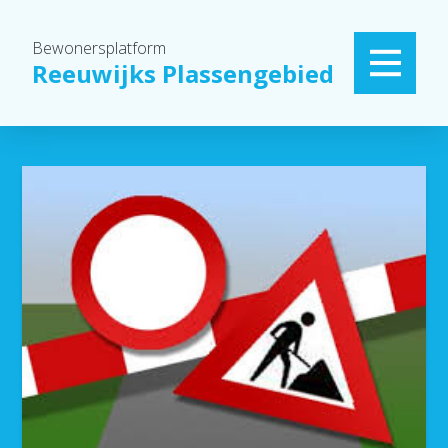
Bewonersplatform
Reeuwijks Plassengebied