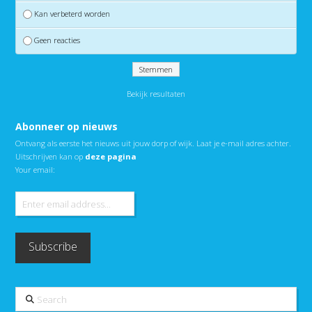
Kan verbeterd worden
Geen reacties
Bekijk resultaten
Abonneer op nieuws
Ontvang als eerste het nieuws uit jouw dorp of wijk. Laat je e-mail adres achter.
Uitschrijven kan op
deze pagina
Your email:
Search