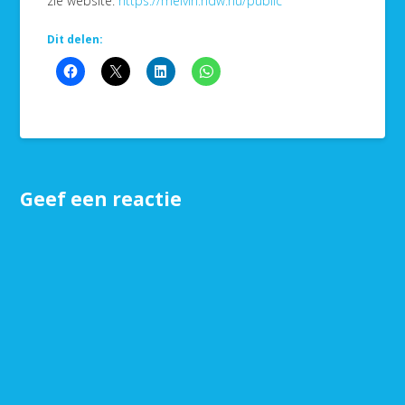
zie website:
https://melvin.ndw.nu/public
Dit delen:
Geef een reactie