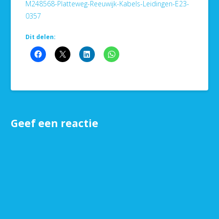
M248568-Platteweg-Reeuwijk-Kabels-Leidingen-E23-
0357
Dit delen:
Geef een reactie