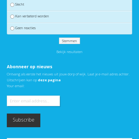
Slecht
Kan verbeterd worden
Geen reacties
Bekijk resultaten
Abonneer op nieuws
Ontvang als eerste het nieuws uit jouw dorp of wijk. Laat je e-mail adres achter.
Uitschrijven kan op
deze pagina
Your email: