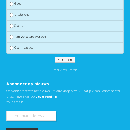
Goed
Uitstekend
Slecht
Kan verbeterd worden
Geen reacties
Bekijk resultaten
Abonneer op nieuws
Ontvang als eerste het nieuws uit jouw dorp of wijk. Laat je e-mail adres achter.
Uitschrijven kan op
deze pagina
Your email: