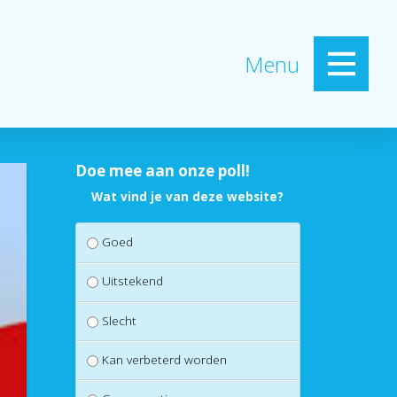
Menu
Doe mee aan onze poll!
Wat vind je van deze website?
Goed
Uitstekend
Slecht
Kan verbeterd worden