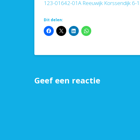
123-01642-01A Reeuwijk Korssendijk 6-1
Dit delen:
Geef een reactie