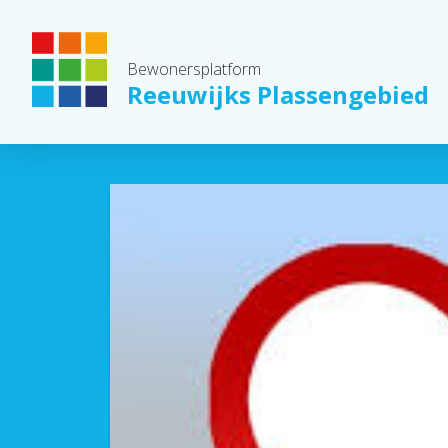
Bewonersplatform
Reeuwijks Plassengebied