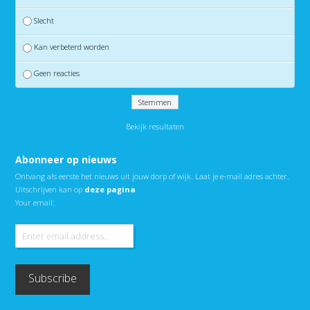
Slecht
Kan verbeterd worden
Geen reacties
Bekijk resultaten
Abonneer op nieuws
Ontvang als eerste het nieuws uit jouw dorp of wijk. Laat je e-mail adres achter.
Uitschrijven kan op
deze pagina
Your email: