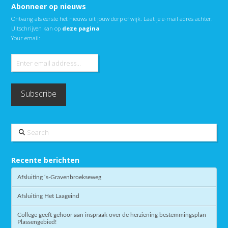
Abonneer op nieuws
Ontvang als eerste het nieuws uit jouw dorp of wijk. Laat je e-mail adres achter.
Uitschrijven kan op
deze pagina
Your email:
Search
Recente berichten
Afsluiting ‘s-Gravenbroekseweg
Afsluiting Het Laageind
College geeft gehoor aan inspraak over de herziening bestemmingsplan
Plassengebied!