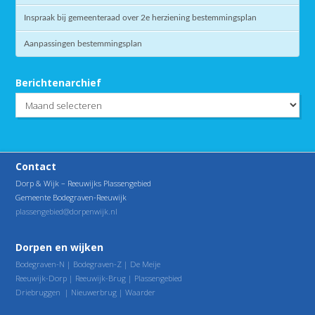
Inspraak bij gemeenteraad over 2e herziening bestemmingsplan
Aanpassingen bestemmingsplan
Berichtenarchief
Berichtenarchief
Contact
Dorp & Wijk – Reeuwijks Plassengebied
Gemeente Bodegraven-Reeuwijk
plassengebied@dorpenwijk.nl
Dorpen en wijken
Bodegraven-N
|
Bodegraven-Z
|
De Meije
Reeuwijk-Dorp
|
Reeuwijk-Brug
|
Plassengebied
Driebruggen
|
Nieuwerbrug
|
Waarder