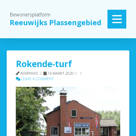
Bewonersplatform
Reeuwijks Plassengebied
Rokende-turf
ADMINVVC
16 MAART 2020
LEAVE A COMMENT