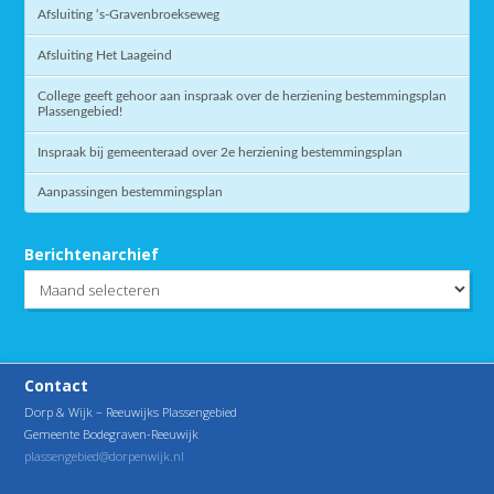
Afsluiting ‘s-Gravenbroekseweg
Afsluiting Het Laageind
College geeft gehoor aan inspraak over de herziening bestemmingsplan
Plassengebied!
Inspraak bij gemeenteraad over 2e herziening bestemmingsplan
Aanpassingen bestemmingsplan
Berichtenarchief
Berichtenarchief
Contact
Dorp & Wijk – Reeuwijks Plassengebied
Gemeente Bodegraven-Reeuwijk
plassengebied@dorpenwijk.nl