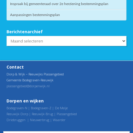
Inspraak bij gemeenteraad over 2e herziening bestemmingsplan
Aanpassingen bestemmingsplan
Berichtenarchief
Berichtenarchief
Contact
Dorp & Wijk – Reeuwijks Plassengebied
Gemeente Bodegraven-Reeuwijk
plassengebied@dorpenwijk.nl
Dorpen en wijken
Bodegraven-N
|
Bodegraven-Z
|
De Meije
Reeuwijk-Dorp
|
Reeuwijk-Brug
|
Plassengebied
Driebruggen
|
Nieuwerbrug
|
Waarder