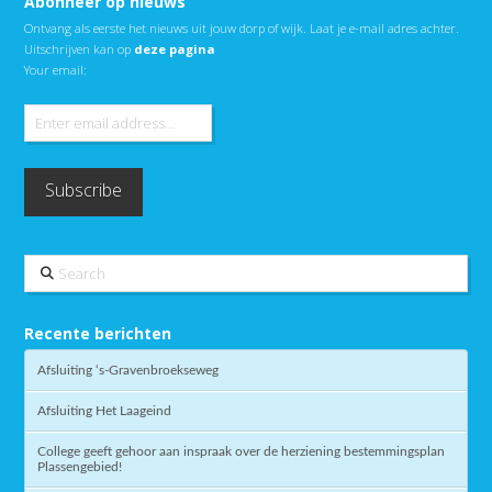
Abonneer op nieuws
Ontvang als eerste het nieuws uit jouw dorp of wijk. Laat je e-mail adres achter.
Uitschrijven kan op
deze pagina
Your email:
Search
Recente berichten
Afsluiting ‘s-Gravenbroekseweg
Afsluiting Het Laageind
College geeft gehoor aan inspraak over de herziening bestemmingsplan
Plassengebied!