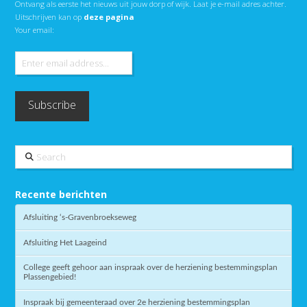
Ontvang als eerste het nieuws uit jouw dorp of wijk. Laat je e-mail adres achter.
Uitschrijven kan op
deze pagina
Your email:
Search
Recente berichten
Afsluiting ‘s-Gravenbroekseweg
Afsluiting Het Laageind
College geeft gehoor aan inspraak over de herziening bestemmingsplan
Plassengebied!
Inspraak bij gemeenteraad over 2e herziening bestemmingsplan