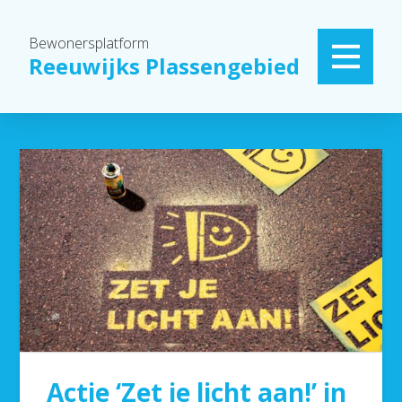
Bewonersplatform
Reeuwijks Plassengebied
Actie ‘Zet je licht aan!’ in